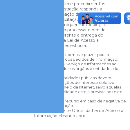
do Estado e estabelece procedimentos
para que a Administração responda a
pedidos de informação do cidadão. A
resposta a uma solicitação de acesso à
informação pública requer metodologia,
ou seja, é necessário processar o pedido
e garantir ao requerente a entrega do
dado. Para isso, a Lei de Acesso a
Informações estipula:
Procedimentos, normas e prazos para o
processamento dos pedidos de informação;
A criação de um Serviço de Informações ao
Cidadão em todos os órgãos e entidades do
poder público;
Que órgãos e entidades públicas devem
divulgar informações de interesse coletivo,
sobretudo por meio da Internet, salvo aquelas
cuja confidencialidade esteja prevista no texto
legal;
Mecanismos de recurso em caso de negativa de
acesso à informação.
Saiba mais no Site Oficial da Lei de Acesso à
Informação clicando aqui.