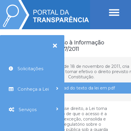
A Lei de Acesso à Informação
12.527/2011
A Lei nº 12.527, de 18 de novembro de 2011, cria
Solicitações
mecanismos para tornar efetivo o direito previsto 
Constituição.
Download do texto da lei em pdf
Conheça a Lei
Ao regulamentar esse direito, a Lei torna
Serviços
essencial o princípio de que o acesso é a
regra, e o sigilo é a exceção, consolida e
define o marco regulatório sobre o
acesso à informação pública sob a guarda